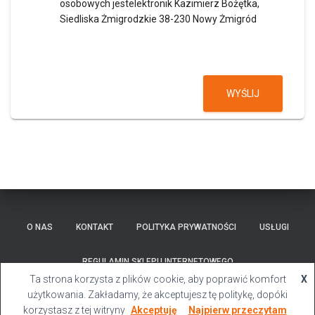
osobowych jestelektronik Kazimierz Bożętka,
Siedliska Żmigrodzkie 38-230 Nowy Żmigród
WYŚLIJ
O NAS
KONTAKT
POLITYKA PRYWATNOŚCI
USŁUGI
REGULAMIN SKLEPU INTERNETOWEGO
Ta strona korzysta z plików cookie, aby poprawić komfort
X
Hestia | Stworzone przez
ThemeIsle
użytkowania. Zakładamy, że akceptujesz tę politykę, dopóki
korzystasz z tej witryny
Akceptuję
Najpierw przeczytam