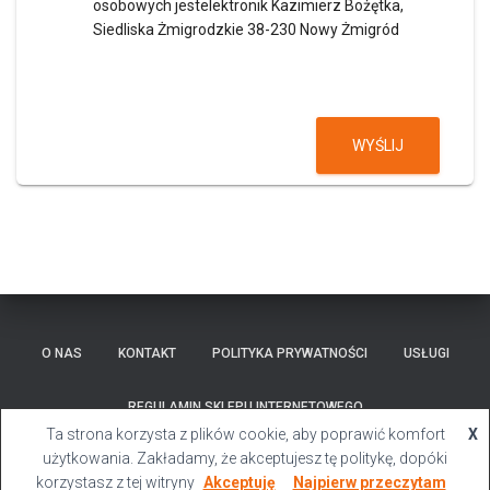
osobowych jestelektronik Kazimierz Bożętka,
Siedliska Żmigrodzkie 38-230 Nowy Żmigród
WYŚLIJ
O NAS
KONTAKT
POLITYKA PRYWATNOŚCI
USŁUGI
REGULAMIN SKLEPU INTERNETOWEGO
Ta strona korzysta z plików cookie, aby poprawić komfort
X
Hestia | Stworzone przez
ThemeIsle
użytkowania. Zakładamy, że akceptujesz tę politykę, dopóki
korzystasz z tej witryny
Akceptuję
Najpierw przeczytam