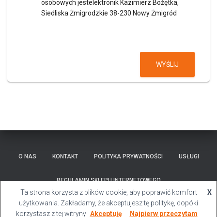
osobowych jestelektronik Kazimierz Bożętka,
Siedliska Żmigrodzkie 38-230 Nowy Żmigród
WYŚLIJ
O NAS
KONTAKT
POLITYKA PRYWATNOŚCI
USŁUGI
REGULAMIN SKLEPU INTERNETOWEGO
Ta strona korzysta z plików cookie, aby poprawić komfort
X
Hestia | Stworzone przez
ThemeIsle
użytkowania. Zakładamy, że akceptujesz tę politykę, dopóki
korzystasz z tej witryny
Akceptuję
Najpierw przeczytam