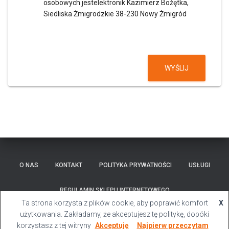
osobowych jestelektronik Kazimierz Bożętka,
Siedliska Żmigrodzkie 38-230 Nowy Żmigród
WYŚLIJ
O NAS
KONTAKT
POLITYKA PRYWATNOŚCI
USŁUGI
REGULAMIN SKLEPU INTERNETOWEGO
Ta strona korzysta z plików cookie, aby poprawić komfort
X
Hestia | Stworzone przez
ThemeIsle
użytkowania. Zakładamy, że akceptujesz tę politykę, dopóki
korzystasz z tej witryny
Akceptuję
Najpierw przeczytam