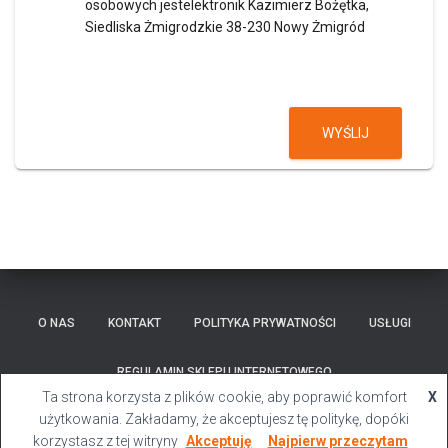
osobowych jestelektronik Kazimierz Bożętka,
Siedliska Żmigrodzkie 38-230 Nowy Żmigród
WYŚLIJ
O NAS
KONTAKT
POLITYKA PRYWATNOŚCI
USŁUGI
REGULAMIN SKLEPU INTERNETOWEGO
Ta strona korzysta z plików cookie, aby poprawić komfort
X
Hestia | Stworzone przez
ThemeIsle
użytkowania. Zakładamy, że akceptujesz tę politykę, dopóki
korzystasz z tej witryny
Akceptuję
Najpierw przeczytam