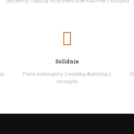
Jesteśmy częścią firmy elektronik Kazimierz Bożętka
Solidnie
ia
Prace wykonujemy z wszelką dbałością o
St
szczegóły