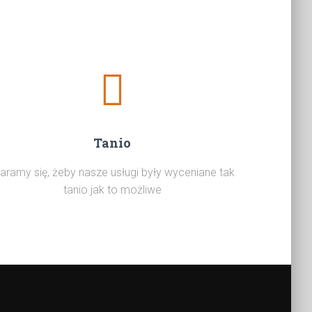
Tanio
aramy się, żeby nasze usługi były wyceniane tak
tanio jak to możliwe