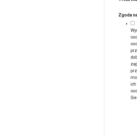
Zgoda na
Wy
oso
oso
prz
dob
zap
prz
moż
ich
oso
Sie