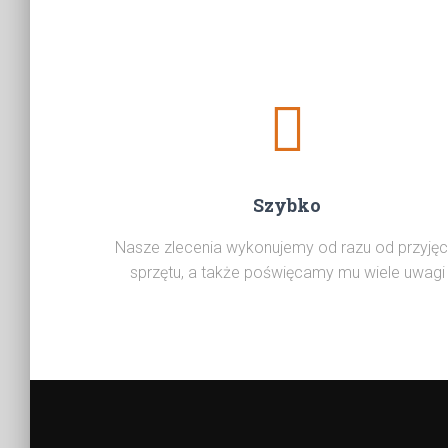
Szybko
Nasze zlecenia wykonujemy od razu od przyjęc
sprzętu, a także poświęcamy mu wiele uwagi