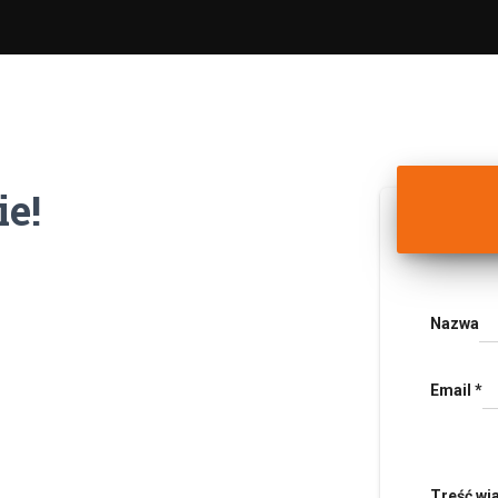
e!
Nazwa
Email
*
Treść w