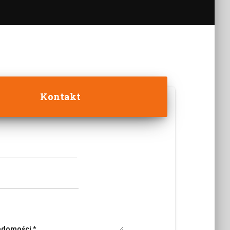
Kontakt
iadomości
*