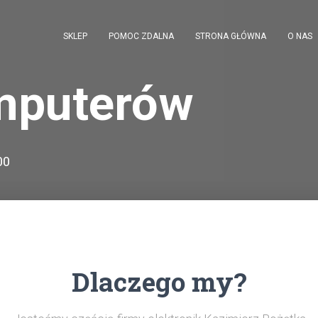
SKLEP
POMOC ZDALNA
STRONA GŁÓWNA
O NAS
mputerów
00
Dlaczego my?