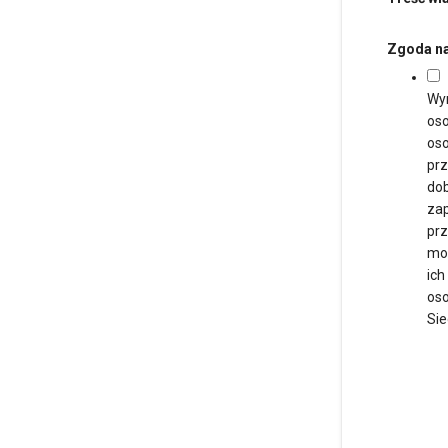
Zgoda na
Wy
oso
oso
prz
dob
zap
prz
moż
ich
oso
Sie