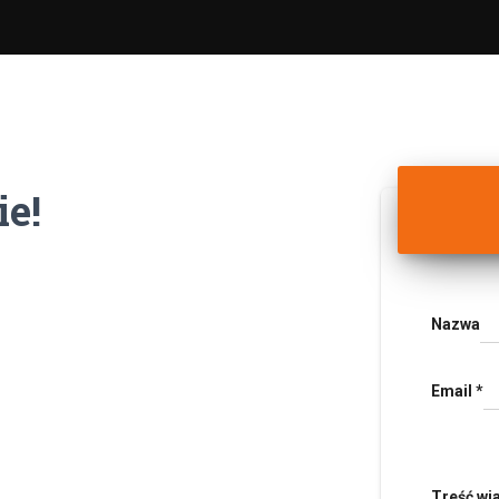
e!
Nazwa
Email
*
Treść w