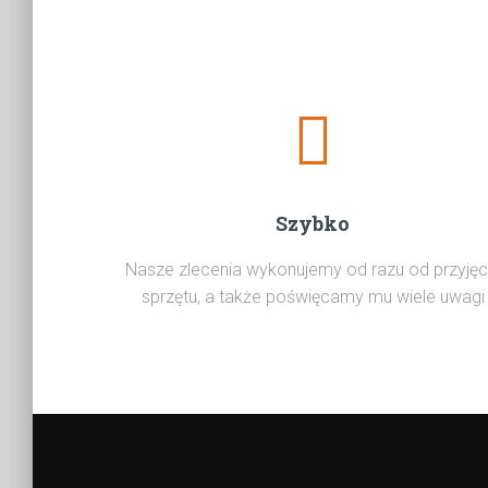
Szybko
Nasze zlecenia wykonujemy od razu od przyjęc
sprzętu, a także poświęcamy mu wiele uwagi