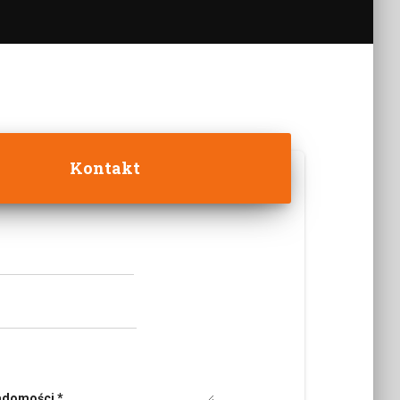
Kontakt
iadomości
*