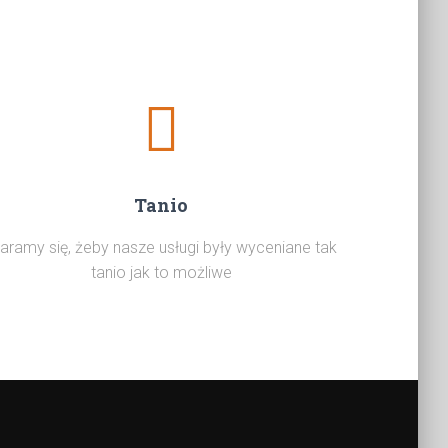
Tanio
aramy się, żeby nasze usługi były wyceniane tak
tanio jak to możliwe