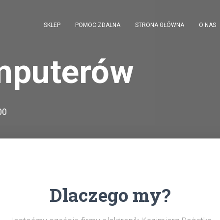
SKLEP
POMOC ZDALNA
STRONA GŁÓWNA
O NAS
mputerów
00
Dlaczego my?