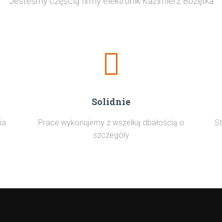
Jesteśmy częścią firmy elektronik Kazimierz Bożętka
Solidnie
ia
Prace wykonujemy z wszelką dbałością o
St
szczegóły