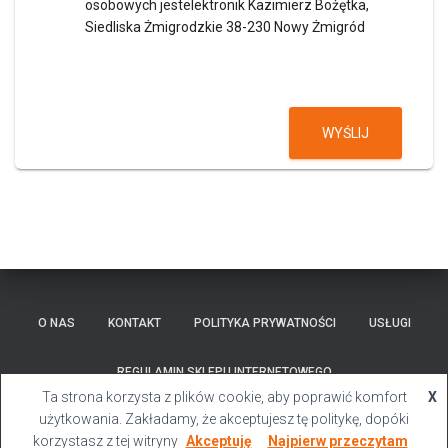
osobowych jestelektronik Kazimierz Bożętka,
Siedliska Żmigrodzkie 38-230 Nowy Żmigród
WYŚLIJ
O NAS
KONTAKT
POLITYKA PRYWATNOŚCI
USŁUGI
REGULAMIN SKLEPU INTERNETOWEGO
Ta strona korzysta z plików cookie, aby poprawić komfort
X
Hestia | Stworzone przez
ThemeIsle
użytkowania. Zakładamy, że akceptujesz tę politykę, dopóki
korzystasz z tej witryny
Akceptuję
Najpierw przeczytam