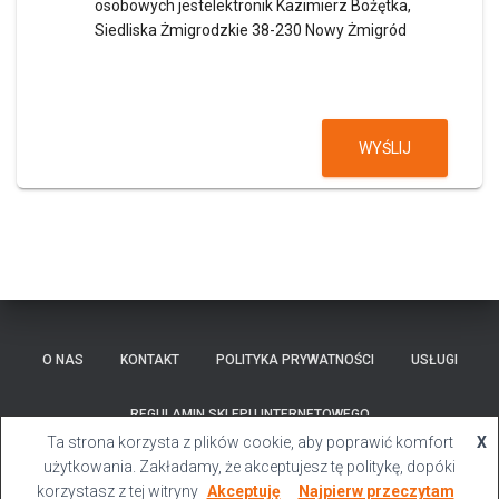
osobowych jestelektronik Kazimierz Bożętka,
Siedliska Żmigrodzkie 38-230 Nowy Żmigród
WYŚLIJ
O NAS
KONTAKT
POLITYKA PRYWATNOŚCI
USŁUGI
REGULAMIN SKLEPU INTERNETOWEGO
Ta strona korzysta z plików cookie, aby poprawić komfort
X
Hestia | Stworzone przez
ThemeIsle
użytkowania. Zakładamy, że akceptujesz tę politykę, dopóki
korzystasz z tej witryny
Akceptuję
Najpierw przeczytam