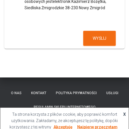
osobowych jestelektronik Kazimierz Bożętka,
Siedliska Żmigrodzkie 38-230 Nowy Żmigród
WYŚLIJ
O NAS
KONTAKT
POLITYKA PRYWATNOŚCI
USŁUGI
REGULAMIN SKLEPU INTERNETOWEGO
Ta strona korzysta z plików cookie, aby poprawić komfort
X
Hestia | Stworzone przez
ThemeIsle
użytkowania. Zakładamy, że akceptujesz tę politykę, dopóki
korzystasz z tej witryny
Akceptuję
Najpierw przeczytam