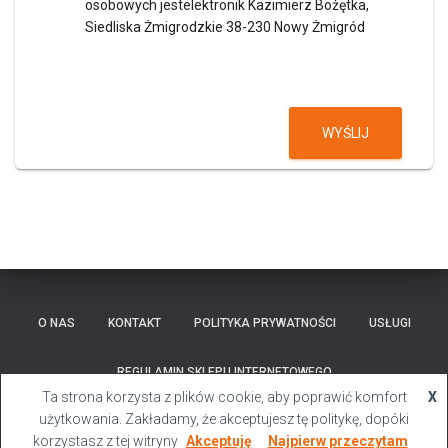
osobowych jestelektronik Kazimierz Bożętka,
Siedliska Żmigrodzkie 38-230 Nowy Żmigród
WYŚLIJ
O NAS
KONTAKT
POLITYKA PRYWATNOŚCI
USŁUGI
REGULAMIN SKLEPU INTERNETOWEGO
Ta strona korzysta z plików cookie, aby poprawić komfort
X
Hestia | Stworzone przez
ThemeIsle
użytkowania. Zakładamy, że akceptujesz tę politykę, dopóki
korzystasz z tej witryny
Akceptuję
Najpierw przeczytam