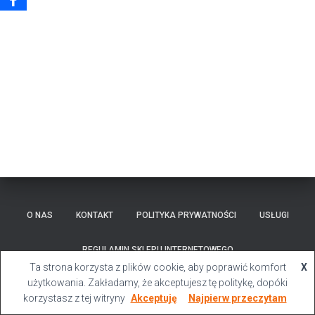
O NAS
KONTAKT
POLITYKA PRYWATNOŚCI
USŁUGI
REGULAMIN SKLEPU INTERNETOWEGO
Ta strona korzysta z plików cookie, aby poprawić komfort
X
Hestia | Stworzone przez
ThemeIsle
użytkowania. Zakładamy, że akceptujesz tę politykę, dopóki
korzystasz z tej witryny
Akceptuję
Najpierw przeczytam