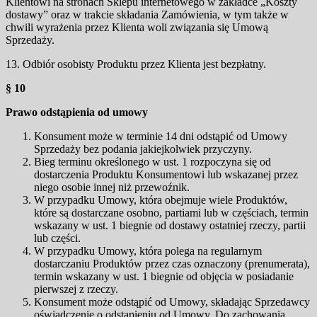
Klientowi na stronach Sklepu internetowego w zakładce „Koszty
dostawy” oraz w trakcie składania Zamówienia, w tym także w
chwili wyrażenia przez Klienta woli związania się Umową
Sprzedaży.
13. Odbiór osobisty Produktu przez Klienta jest bezpłatny.
§ 10
Prawo odstąpienia od umowy
Konsument może w terminie 14 dni odstąpić od Umowy
Sprzedaży bez podania jakiejkolwiek przyczyny.
Bieg terminu określonego w ust. 1 rozpoczyna się od
dostarczenia Produktu Konsumentowi lub wskazanej przez
niego osobie innej niż przewoźnik.
W przypadku Umowy, która obejmuje wiele Produktów,
które są dostarczane osobno, partiami lub w częściach, termin
wskazany w ust. 1 biegnie od dostawy ostatniej rzeczy, partii
lub części.
W przypadku Umowy, która polega na regularnym
dostarczaniu Produktów przez czas oznaczony (prenumerata),
termin wskazany w ust. 1 biegnie od objęcia w posiadanie
pierwszej z rzeczy.
Konsument może odstąpić od Umowy, składając Sprzedawcy
oświadczenie o odstąpieniu od Umowy. Do zachowania