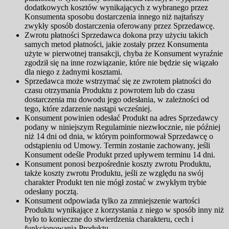
dodatkowych kosztów wynikających z wybranego przez
Konsumenta sposobu dostarczenia innego niż najtańszy
zwykły sposób dostarczenia oferowany przez Sprzedawcę.
Zwrotu płatności Sprzedawca dokona przy użyciu takich
samych metod płatności, jakie zostały przez Konsumenta
użyte w pierwotnej transakcji, chyba że Konsument wyraźnie
zgodził się na inne rozwiązanie, które nie będzie się wiązało
dla niego z żadnymi kosztami.
Sprzedawca może wstrzymać się ze zwrotem płatności do
czasu otrzymania Produktu z powrotem lub do czasu
dostarczenia mu dowodu jego odesłania, w zależności od
tego, które zdarzenie nastąpi wcześniej.
Konsument powinien odesłać Produkt na adres Sprzedawcy
podany w niniejszym Regulaminie niezwłocznie, nie później
niż 14 dni od dnia, w którym poinformował Sprzedawcę o
odstąpieniu od Umowy. Termin zostanie zachowany, jeśli
Konsument odeśle Produkt przed upływem terminu 14 dni.
Konsument ponosi bezpośrednie koszty zwrotu Produktu,
także koszty zwrotu Produktu, jeśli ze względu na swój
charakter Produkt ten nie mógł zostać w zwykłym trybie
odesłany pocztą.
Konsument odpowiada tylko za zmniejszenie wartości
Produktu wynikające z korzystania z niego w sposób inny niż
było to konieczne do stwierdzenia charakteru, cech i
funkcjonowania Produktu.