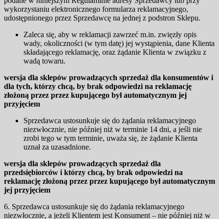
podane w niniejszym Regulaminie adresy Sprzedawcy lub przy
wykorzystaniu elektronicznego formularza reklamacyjnego,
udostępnionego przez Sprzedawcę na jednej z podstron Sklepu.
Zaleca się, aby w reklamacji zawrzeć m.in. zwięzły opis
wady, okoliczności (w tym datę) jej wystąpienia, dane Klienta
składającego reklamację, oraz żądanie Klienta w związku z
wadą towaru.
wersja dla sklepów prowadzących sprzedaż dla konsumentów i
dla tych, którzy chcą, by brak odpowiedzi na reklamację
złożoną przez przez kupującego był automatycznym jej
przyjęciem
Sprzedawca ustosunkuje się do żądania reklamacyjnego
niezwłocznie, nie później niż w terminie 14 dni, a jeśli nie
zrobi tego w tym terminie, uważa się, że żądanie Klienta
uznał za uzasadnione.
wersja dla sklepów prowadzących sprzedaż dla
przedsiębiorców i którzy chcą, by brak odpowiedzi na
reklamację złożoną przez przez kupującego był automatycznym
jej przyjęciem
6. Sprzedawca ustosunkuje się do żądania reklamacyjnego
niezwłocznie, a jeżeli Klientem jest Konsument – nie później niż w