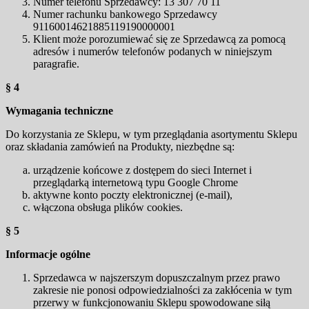
Numer telefonu Sprzedawcy: 13 307 70 11
Numer rachunku bankowego Sprzedawcy
91160014621885119190000001
Klient może porozumiewać się ze Sprzedawcą za pomocą
adresów i numerów telefonów podanych w niniejszym
paragrafie.
§ 4
Wymagania techniczne
Do korzystania ze Sklepu, w tym przeglądania asortymentu Sklepu
oraz składania zamówień na Produkty, niezbędne są:
urządzenie końcowe z dostępem do sieci Internet i
przeglądarką internetową typu Google Chrome
aktywne konto poczty elektronicznej (e-mail),
włączona obsługa plików cookies.
§ 5
Informacje ogólne
Sprzedawca w najszerszym dopuszczalnym przez prawo
zakresie nie ponosi odpowiedzialności za zakłócenia w tym
przerwy w funkcjonowaniu Sklepu spowodowane siłą