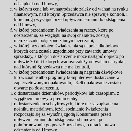
odstąpienia od Umowy,
w którym cena lub wynagrodzenie zależy od wahań na rynku
finansowym, nad którym Sprzedawca nie sprawuje kontroli, i
które mogą wystąpić przed upływem terminu do odstąpienia
od Umowy,
w której przedmiotem świadczenia są rzeczy, które po
dostarczeniu, ze względu na swój charakter, zostają
nierozłącznie połączone z innymi rzeczami,
w której przedmiotem świadczenia są napoje alkoholowe,
których cena została uzgodniona przy zawarciu umowy
sprzedaży, a których dostarczenie może nastąpić dopiero po
upływie 30 dni i których wartość zależy od wahań na rynku,
nad którymi Sprzedawca nie ma kontroli,
w której przedmiotem świadczenia są nagrania dźwiękowe
lub wizualne albo programy komputerowe dostarczane w
zapieczętowanym opakowaniu, jeżeli opakowanie zostało
otwarte po dostarczeniu,
o dostarczanie dzienników, periodyków lub czasopism, z
wyjątkiem umowy o prenumeratę,
o dostarczenie treści cyfrowych, które nie są zapisane na
nośniku materialnym, jeżeli spełnianie świadczenia
rozpoczęło się za wyraźną zgodą Konsumenta przed
upływem terminu do odstąpienia od umowy i po
poinformowaniu go przez Sprzedawcę o utracie prawa
odstąpienia od Umowy,