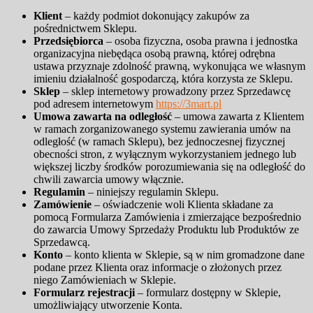
Klient
– każdy podmiot dokonujący zakupów za
pośrednictwem Sklepu.
Przedsiębiorca
– osoba fizyczna, osoba prawna i jednostka
organizacyjna niebędąca osobą prawną, której odrębna
ustawa przyznaje zdolność prawną, wykonująca we własnym
imieniu działalność gospodarczą, która korzysta ze Sklepu.
Sklep
– sklep internetowy prowadzony przez Sprzedawcę
pod adresem internetowym
https://3mart.pl
Umowa zawarta na odległość
– umowa zawarta z Klientem
w ramach zorganizowanego systemu zawierania umów na
odległość (w ramach Sklepu), bez jednoczesnej fizycznej
obecności stron, z wyłącznym wykorzystaniem jednego lub
większej liczby środków porozumiewania się na odległość do
chwili zawarcia umowy włącznie.
Regulamin
– niniejszy regulamin Sklepu.
Zamówienie
– oświadczenie woli Klienta składane za
pomocą Formularza Zamówienia i zmierzające bezpośrednio
do zawarcia Umowy Sprzedaży Produktu lub Produktów ze
Sprzedawcą.
Konto
– konto klienta w Sklepie, są w nim gromadzone dane
podane przez Klienta oraz informacje o złożonych przez
niego Zamówieniach w Sklepie.
Formularz rejestracji
– formularz dostępny w Sklepie,
umożliwiający utworzenie Konta.