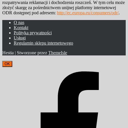
rozpatrywania reklamacji i dochodzenia roszczeń. W tym celu może
złożyć skargę za pośrednictwem unijnej platformy internetowej
ODR dostępnej pod adresem:
http://ec.europa.eu/consumers/odr/
.
O nas
Kontakt
Polityka prywatności
Usługi
Regulamin sklepu internetowego
Hestia | Stworzone przez
ThemeIsle
OK