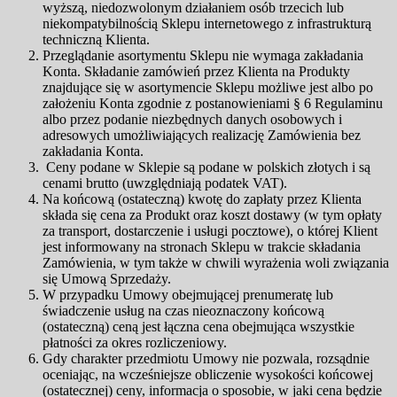
wyższą, niedozwolonym działaniem osób trzecich lub
niekompatybilnością Sklepu internetowego z infrastrukturą
techniczną Klienta.
Przeglądanie asortymentu Sklepu nie wymaga zakładania
Konta. Składanie zamówień przez Klienta na Produkty
znajdujące się w asortymencie Sklepu możliwe jest albo po
założeniu Konta zgodnie z postanowieniami § 6 Regulaminu
albo przez podanie niezbędnych danych osobowych i
adresowych umożliwiających realizację Zamówienia bez
zakładania Konta.
Ceny podane w Sklepie są podane w polskich złotych i są
cenami brutto (uwzględniają podatek VAT).
Na końcową (ostateczną) kwotę do zapłaty przez Klienta
składa się cena za Produkt oraz koszt dostawy (w tym opłaty
za transport, dostarczenie i usługi pocztowe), o której Klient
jest informowany na stronach Sklepu w trakcie składania
Zamówienia, w tym także w chwili wyrażenia woli związania
się Umową Sprzedaży.
W przypadku Umowy obejmującej prenumeratę lub
świadczenie usług na czas nieoznaczony końcową
(ostateczną) ceną jest łączna cena obejmująca wszystkie
płatności za okres rozliczeniowy.
Gdy charakter przedmiotu Umowy nie pozwala, rozsądnie
oceniając, na wcześniejsze obliczenie wysokości końcowej
(ostatecznej) ceny, informacja o sposobie, w jaki cena będzie