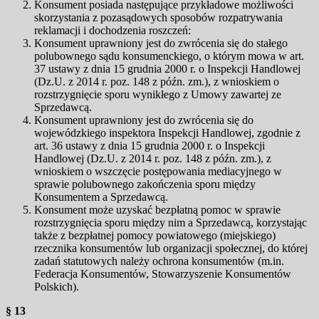
Konsument posiada następujące przykładowe możliwości
skorzystania z pozasądowych sposobów rozpatrywania
reklamacji i dochodzenia roszczeń:
Konsument uprawniony jest do zwrócenia się do stałego
polubownego sądu konsumenckiego, o którym mowa w art.
37 ustawy z dnia 15 grudnia 2000 r. o Inspekcji Handlowej
(Dz.U. z 2014 r. poz. 148 z późn. zm.), z wnioskiem o
rozstrzygnięcie sporu wynikłego z Umowy zawartej ze
Sprzedawcą.
Konsument uprawniony jest do zwrócenia się do
wojewódzkiego inspektora Inspekcji Handlowej, zgodnie z
art. 36 ustawy z dnia 15 grudnia 2000 r. o Inspekcji
Handlowej (Dz.U. z 2014 r. poz. 148 z późn. zm.), z
wnioskiem o wszczęcie postępowania mediacyjnego w
sprawie polubownego zakończenia sporu między
Konsumentem a Sprzedawcą.
Konsument może uzyskać bezpłatną pomoc w sprawie
rozstrzygnięcia sporu między nim a Sprzedawcą, korzystając
także z bezpłatnej pomocy powiatowego (miejskiego)
rzecznika konsumentów lub organizacji społecznej, do której
zadań statutowych należy ochrona konsumentów (m.in.
Federacja Konsumentów, Stowarzyszenie Konsumentów
Polskich).
§ 13