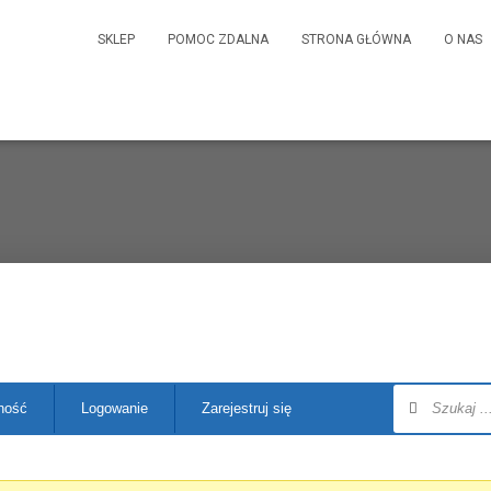
SKLEP
POMOC ZDALNA
STRONA GŁÓWNA
O NAS
ność
Logowanie
Zarejestruj się