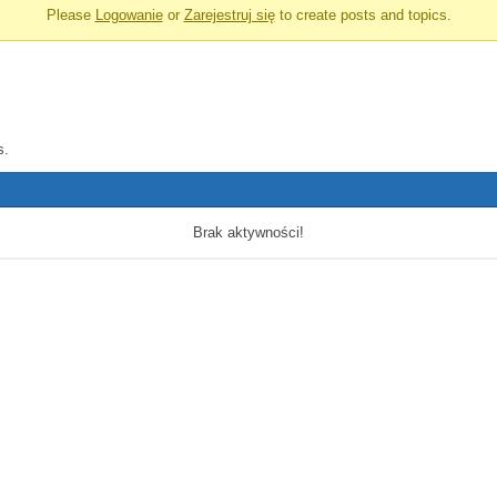
Please
Logowanie
or
Zarejestruj się
to create posts and topics.
s.
Brak aktywności!