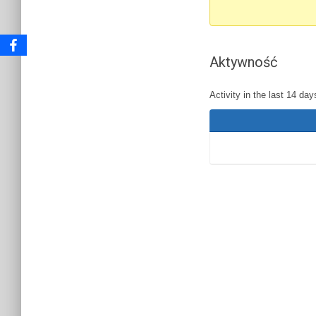
-
jesteś
tutaj:
Aktywność
Activity in the last 14 day